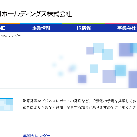
ME
企業情報
IR情報
事業会社
IRカレンダー
トップメッセージ
ニュースリリース
会社概要／役員一覧
経営方針
経営理念
業績・財務情報
コーポレートガバナン
IR資料室
ス
株主・株式情報
組織図
IRカレンダー
沿革
株価情報
事業会社
電子公告
決算発表やビジネスレポートの発送など、IR活動の予定を掲載してお
免責事項
都合により予告なく追加・変更する場合がありますのでご了承くださ
年間カレンダー